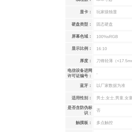
显卡：
玩家级独显
硬盘类型：
固态硬盘
屏幕色域：
100%sRGB
显示比例：
16:10
厚度：
刀锋轻薄（<17.5
电信设备进网
-
许可证编号：
蓝牙：
以厂家数据为准
适用性别：
男士,女士,男童,女
是否含防伪标
否
识：
触摸板：
多点触控